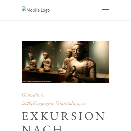
GiakAdmin
2020
Vergangene Veranstaltungen
,
EXKURSION
NACH